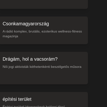
Csonkamagyarország
A rádió komplex, brutális, ezoterikus wellness-fitness
magazinja
Drágám, hol a vacsorám?
Női jogi aktivisták kéthetenkénti beszélgetős műsora
építési terület
Építési terület! Idegeneknek belépni tilos!