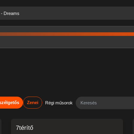
e - Dreams
szélgetős
Zenei
Régi műsorok
7térítő