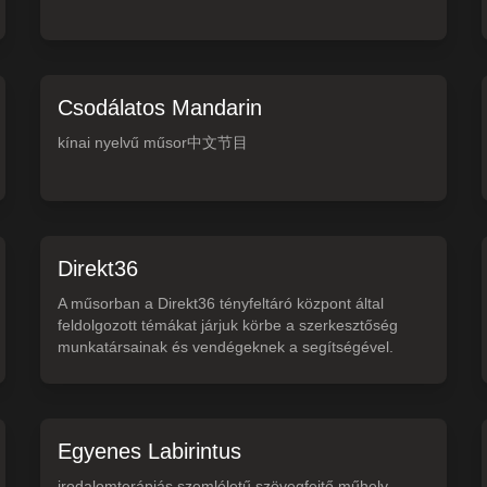
Csodálatos Mandarin
kínai nyelvű műsor中文节目
Direkt36
A műsorban a Direkt36 tényfeltáró központ által
feldolgozott témákat járjuk körbe a szerkesztőség
munkatársainak és vendégeknek a segítségével.
Egyenes Labirintus
irodalomterápiás szemléletű szövegfejtő műhely