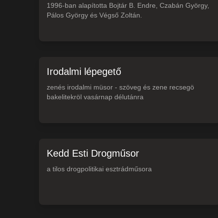
1996-ban alapította Bojtár B. Endre, Czabán György,
Pálos György és Végső Zoltán.
Irodalmi lépegető
zenés irodalmi müsor - szöveg és zene recsegö
bakelitekröl vasárnap délutánra
Kedd Esti Drogműsor
a tilos drogpolitikai esztrádműsora