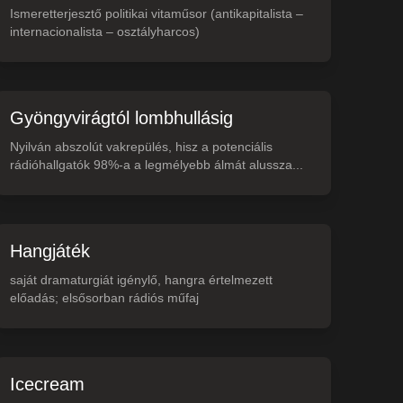
Ismeretterjesztő politikai vitaműsor (antikapitalista –
internacionalista – osztályharcos)
Gyöngyvirágtól lombhullásig
Nyilván abszolút vakrepülés, hisz a potenciális
rádióhallgatók 98%-a a legmélyebb álmát alussza...
Hangjáték
saját dramaturgiát igénylő, hangra értelmezett
előadás; elsősorban rádiós műfaj
Icecream