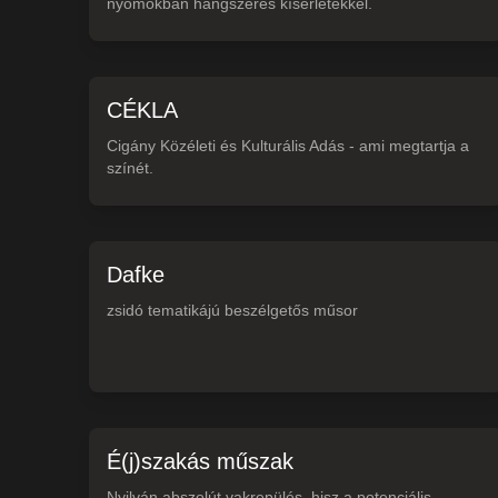
nyomokban hangszeres kísérletekkel.
CÉKLA
Cigány Közéleti és Kulturális Adás - ami megtartja a
színét.
Dafke
zsidó tematikájú beszélgetős műsor
É(j)szakás műszak
Nyilván abszolút vakrepülés, hisz a potenciális