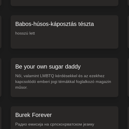
Babos-húsos-káposztás tészta
hosszú lett
Be your own sugar daddy
Női, valamint LMBTQ kérdésekkel és az ezekhez
kapcsolódó emberi jogi témákkal foglalkozó magazin
műsor.
Burek Forever
Радио емисија на српскохрватском језику