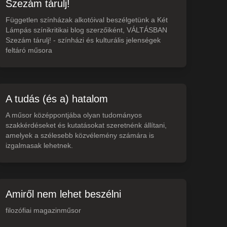
Szezám tárulj!
Független színházak alkotóival beszélgetünk a Két
Lámpás színikritikai blog szerzőiként, VÁLTÁSBAN
Szezám tárulj! - színházi és kulturális jelenségek
feltáró műsora
A tudás (és a) hatalom
A műsor középpontjába olyan tudományos
szakkérdéseket és kutatásokat szeretnénk állítani,
amelyek a szélesebb közvélemény számára is
izgalmasak lehetnek.
Amiről nem lehet beszélni
filozófiai magazinműsor