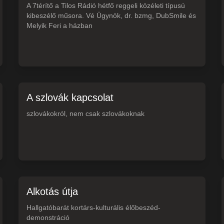
A 7térítő a Tilos Rádió hétfő reggeli közéleti típusú
kibeszélő műsora. Vé Ügynök, dr. bzmg, DubSmile és
Melyik Feri a házban
A szlovák kapcsolat
szlovákokról, nem csak szlovákoknak
Alkotás útja
Hallgatóbarát kortárs-kulturális élőbeszéd-
demonstráció