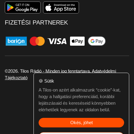
FIZETÉSI PARTNEREK
©2026. Tilos Rádió - Minden jog fenntartava.
Adatvédelmi
Tájékoztató
🍪
Sütik
A Tilos-on azért alkalmazunk “cookie”-kat,
Ha hibát találtál vagy kérdésed van itt jelezd:
hogy a hallgatási preferenciáid, korábbi
webmester@tilos.hu
lejátszásaid és kereséseid könnyebben
elérhetőek legyenek az oldalon belül.
Okés, jöhet