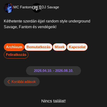
MC Fantom
DJ Savage
Kéthetente szerdán éjjel random style underground
Savage, Fantom és vendégeik!
Archívum
Bemutatkozás
Mixek
Kapcsolat
Feliratkozás
Korábbi adások
Nincs találat!