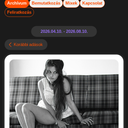
Archívum
Bemutatkozás
Mixek
Kapcsolat
Feliratkozás
Korábbi adások