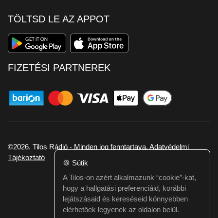
TÖLTSD LE AZ APPOT
FIZETÉSI PARTNEREK
©2026. Tilos Rádió - Minden jog fenntartava.
Adatvédelmi
Tájékoztató
🍪
Sütik
A Tilos-on azért alkalmazunk “cookie”-kat,
Ha hibát találtál vagy kérdésed van itt jelezd:
hogy a hallgatási preferenciáid, korábbi
webmester@tilos.hu
lejátszásaid és kereséseid könnyebben
elérhetőek legyenek az oldalon belül.