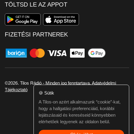
TÖLTSD LE AZ APPOT
FIZETÉSI PARTNEREK
©2026. Tilos Rádió - Minden jog fenntartava.
Adatvédelmi
Tájékoztató
🍪
Sütik
A Tilos-on azért alkalmazunk “cookie”-kat,
Ha hibát találtál vagy kérdésed van itt jelezd:
hogy a hallgatási preferenciáid, korábbi
webmester@tilos.hu
lejátszásaid és kereséseid könnyebben
elérhetőek legyenek az oldalon belül.