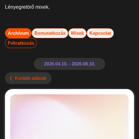
Lényegretörő mixek.
Archívum
Bemutatkozás
Mixek
Kapcsolat
Feliratkozás
Korábbi adások