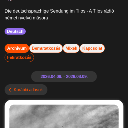
Die deutschsprachige Sendung im Tilos - A Tilos rádió
német nyelvű műsora
Deutsch
Archívum
Bemutatkozás
Mixek
Kapcsolat
Feliratkozás
Korábbi adások