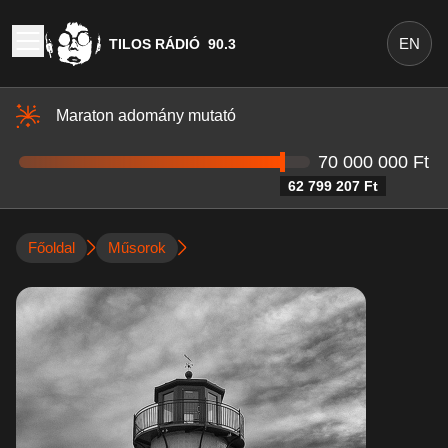
EN
TILOS RÁDIÓ
90.3
Maraton adomány mutató
70 000 000 Ft
62 799 207 Ft
Főoldal
Műsorok