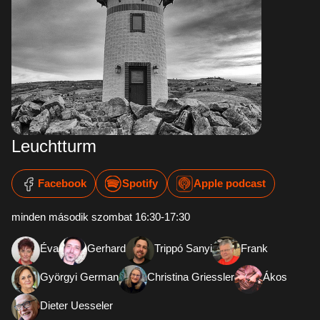
Leuchtturm
Facebook
Spotify
Apple podcast
minden második szombat 16:30-17:30
Éva
Gerhard
Trippó Sanyi
Frank
Györgyi German
Christina Griessler
Ákos
Dieter Uesseler