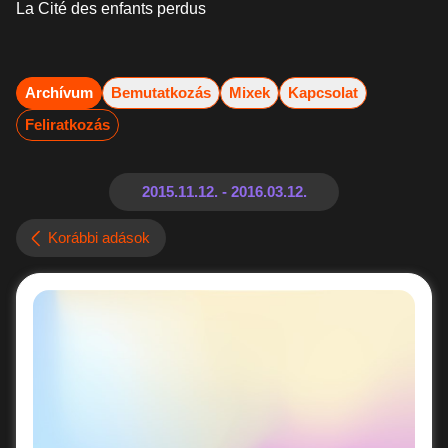
La Cité des enfants perdus
Archívum
Bemutatkozás
Mixek
Kapcsolat
Feliratkozás
Korábbi adások