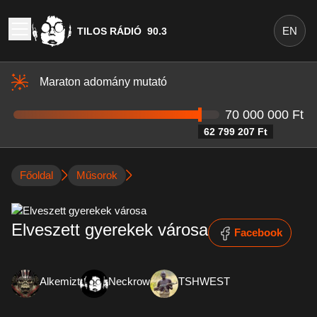
EN
TILOS RÁDIÓ
90.3
Maraton adomány mutató
70 000 000 Ft
62 799 207 Ft
Főoldal
Műsorok
Elveszett gyerekek városa
Facebook
Alkemizt
Neckrow
TSHWEST