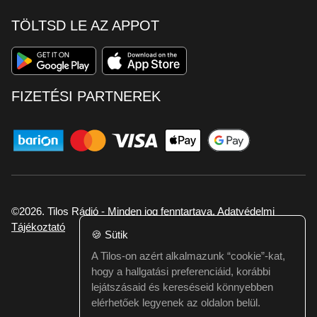
TÖLTSD LE AZ APPOT
FIZETÉSI PARTNEREK
©2026. Tilos Rádió - Minden jog fenntartava.
Adatvédelmi
Tájékoztató
🍪
Sütik
A Tilos-on azért alkalmazunk “cookie”-kat,
Ha hibát találtál vagy kérdésed van itt jelezd:
hogy a hallgatási preferenciáid, korábbi
webmester@tilos.hu
lejátszásaid és kereséseid könnyebben
elérhetőek legyenek az oldalon belül.