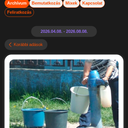
Archívum
Bemutatkozás
Mixek
Kapcsolat
Feliratkozás
Korábbi adások