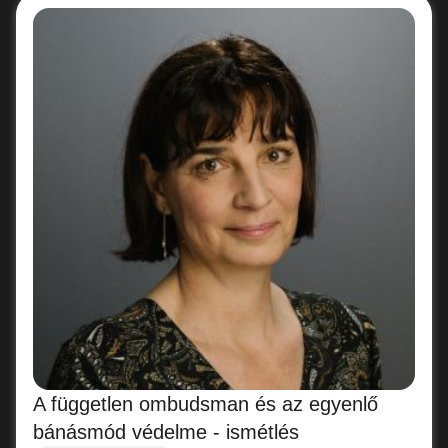
A független ombudsman és az egyenlő
bánásmód védelme - ismétlés