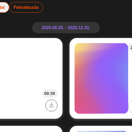
lat
Feliratkozás
00:30