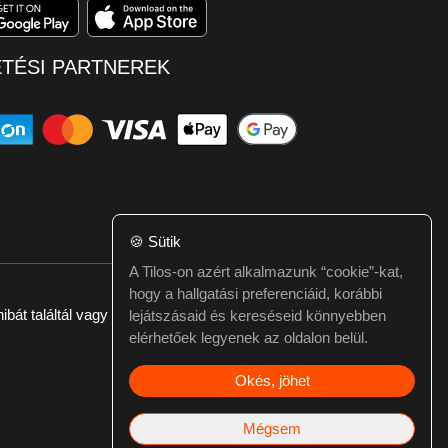
ETÉSI PARTNEREK
🍪
Sütik
A Tilos-on azért alkalmazunk “cookie”-kat,
hogy a hallgatási preferenciáid, korábbi
ibát találtál vagy kérdésed van itt jelezd:
webmester@tilos.hu
lejátszásaid és kereséseid könnyebben
elérhetőek legyenek az oldalon belül.
Okés, jöhet
Mégsem