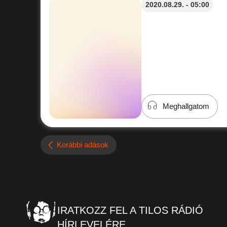
2020.08.29. - 05:00
Meghallgatom
Korábbi adások
IRATKOZZ FEL A TILOS RÁDIÓ
HÍRLEVELÉRE.