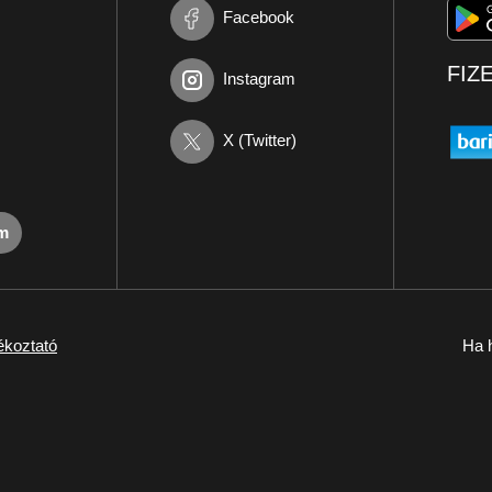
Facebook
FIZ
Instagram
X (Twitter)
om
ékoztató
Ha h