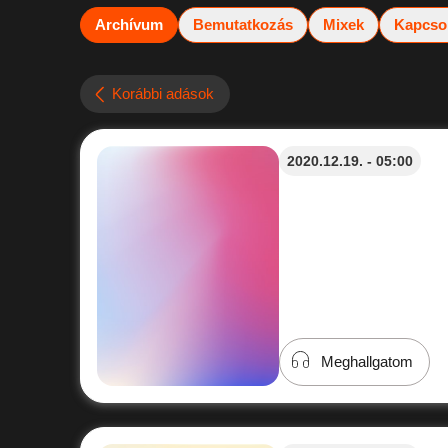
Archívum
Bemutatkozás
Mixek
Kapcso
Korábbi adások
2020.12.19. - 05:00
Meghallgatom