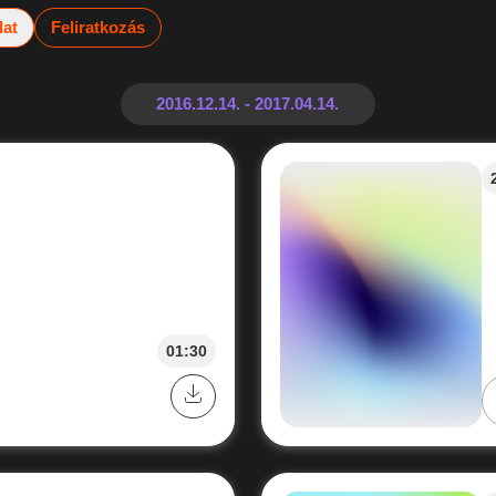
lat
Feliratkozás
01:30