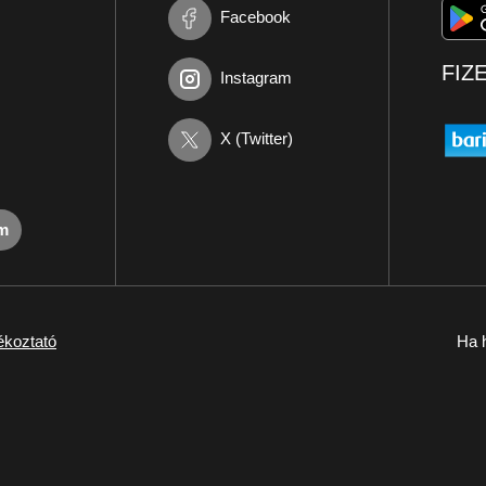
Facebook
FIZ
Instagram
X (Twitter)
om
ékoztató
Ha h