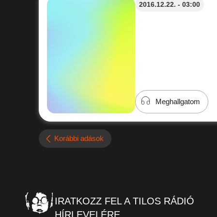
2016.12.22. - 03:00
Meghallgatom
Korábbi adások
IRATKOZZ FEL A TILOS RÁDIÓ
HÍRLEVELÉRE.