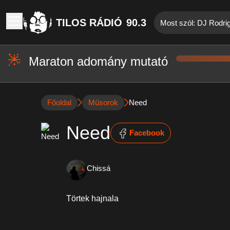
TILOS RÁDIÓ
90.3
Most szól: DJ Rodri
Maraton adomány mutató
Főoldal
Műsorok
Need
Need
Facebook
Chissá
Törtek hajnala