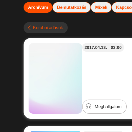
Archívum
Bemutatkozás
Mixek
Kapcso
Korábbi adások
2017.04.13. - 03:00
Meghallgatom