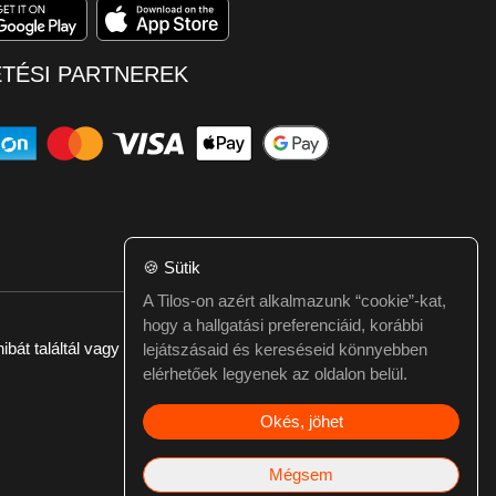
ETÉSI PARTNEREK
🍪
Sütik
A Tilos-on azért alkalmazunk “cookie”-kat,
hogy a hallgatási preferenciáid, korábbi
ibát találtál vagy kérdésed van itt jelezd:
webmester@tilos.hu
lejátszásaid és kereséseid könnyebben
elérhetőek legyenek az oldalon belül.
Okés, jöhet
Mégsem