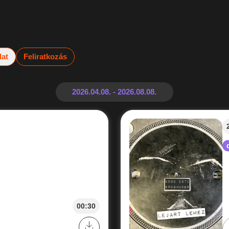
lat
Feliratkozás
00:30