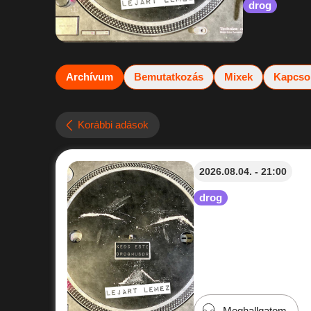
drog
Archívum
Bemutatkozás
Mixek
Kapcso
Korábbi adások
2026.08.04. - 21:00
drog
Meghallgatom