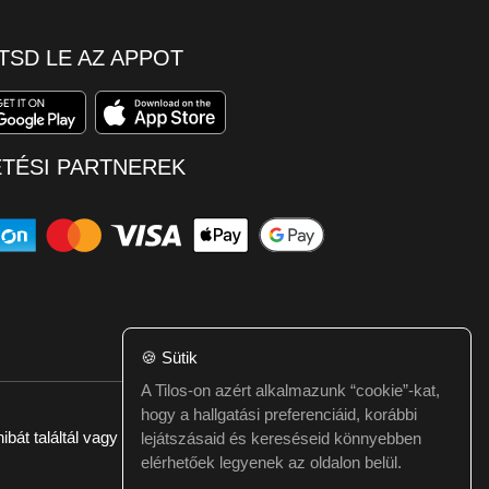
TSD LE AZ APPOT
ETÉSI PARTNEREK
🍪
Sütik
A Tilos-on azért alkalmazunk “cookie”-kat,
hogy a hallgatási preferenciáid, korábbi
ibát találtál vagy kérdésed van itt jelezd:
webmester@tilos.hu
lejátszásaid és kereséseid könnyebben
elérhetőek legyenek az oldalon belül.