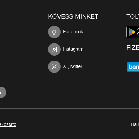
KÖVESS MINKET
TÖL
Facebook
FIZ
Instagram
X (Twitter)
om
ékoztató
Ha h