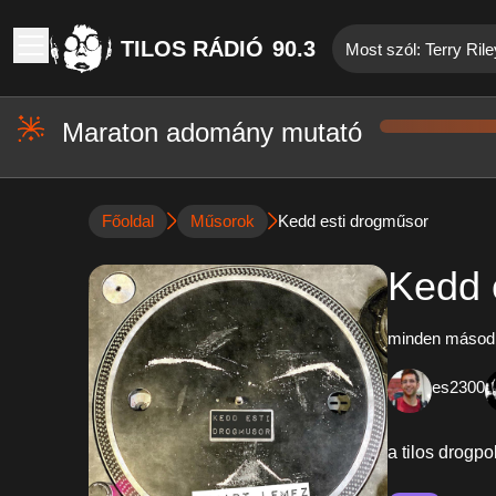
TILOS RÁDIÓ
90.3
Most szól: Terry Rile
Maraton adomány mutató
Főoldal
Műsorok
Kedd esti drogműsor
Kedd 
minden másodi
es2300
a tilos drogpo