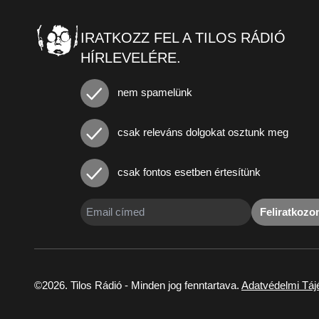
IRATKOZZ FEL A TILOS RÁDIÓ
HÍRLEVELÉRE.
nem spamelünk
csak releváns dolgokat osztunk meg
csak fontos esetben értesítünk
Feliratkoz
©2026. Tilos Rádió - Minden jog fenntartava.
Adatvédelmi Táj