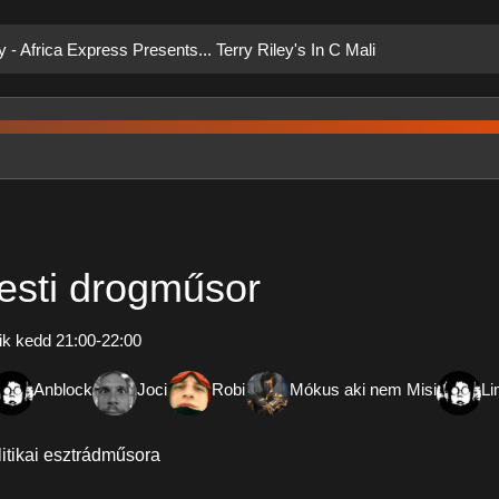
y - Africa Express Presents... Terry Riley's In C Mali
esti drogműsor
k kedd 21:00-22:00
Anblock
Joci
Robi
Mókus aki nem Misi
L
litikai esztrádműsora