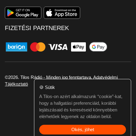
FIZETÉSI PARTNEREK
©2026. Tilos Rádió - Minden jog fenntartava.
Adatvédelmi
Tájékoztató
🍪
Sütik
A Tilos-on azért alkalmazunk “cookie”-kat,
Ha hibát találtál vagy kérdésed van itt jelezd:
hogy a hallgatási preferenciáid, korábbi
webmester@tilos.hu
lejátszásaid és kereséseid könnyebben
elérhetőek legyenek az oldalon belül.
Okés, jöhet