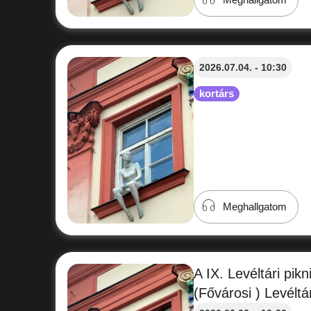
2026.07.04. - 10:30
kortárs
Meghallgatom
A IX. Levéltári pik
(Fővárosi ) Levéltá