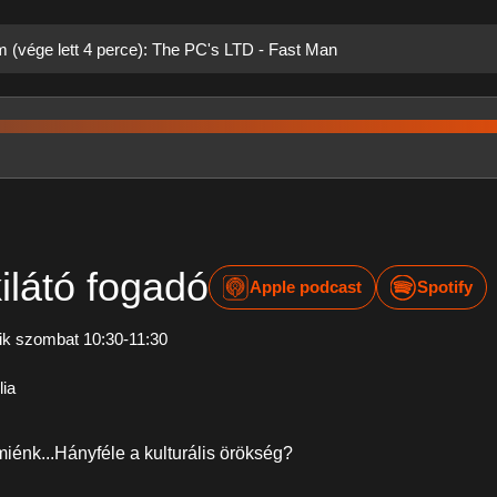
m (vége lett 4 perce): The PC's LTD - Fast Man
ilátó fogadó
Apple podcast
Spotify
k szombat 10:30-11:30
lia
miénk...Hányféle a kulturális örökség?