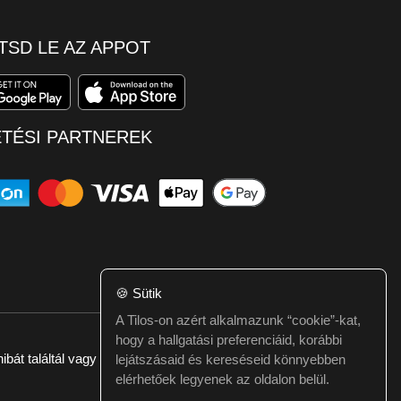
TSD LE AZ APPOT
ETÉSI PARTNEREK
🍪
Sütik
A Tilos-on azért alkalmazunk “cookie”-kat,
hogy a hallgatási preferenciáid, korábbi
ibát találtál vagy kérdésed van itt jelezd:
webmester@tilos.hu
lejátszásaid és kereséseid könnyebben
elérhetőek legyenek az oldalon belül.