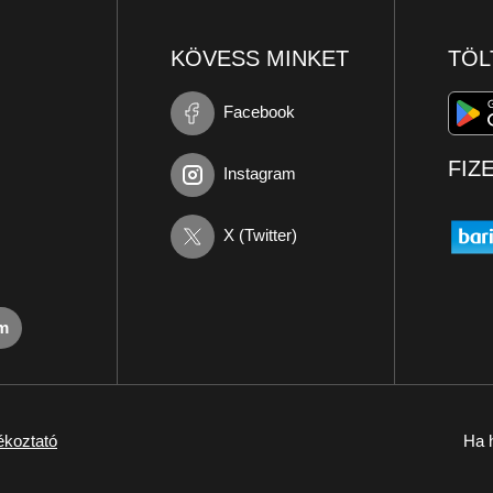
KÖVESS MINKET
TÖL
Facebook
FIZ
Instagram
X (Twitter)
om
ékoztató
Ha h