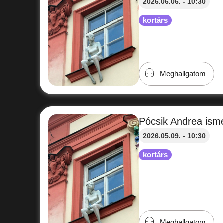
2026.06.06. - 10:30
kortárs
Meghallgatom
Pócsik Andrea ismé
2026.05.09. - 10:30
kortárs
Meghallgatom