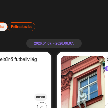
lat
Feliratkozás
ltűnő futballvilág
00:00