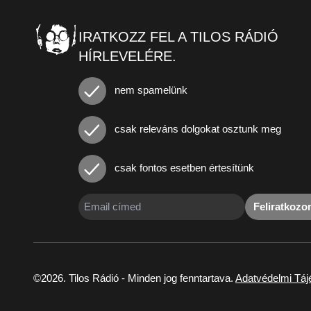
IRATKOZZ FEL A TILOS RÁDIÓ
HÍRLEVELÉRE.
nem spamelünk
csak releváns dolgokat osztunk meg
csak fontos esetben értesítünk
Feliratkoz
©2026. Tilos Rádió - Minden jog fenntartava.
Adatvédelmi Táj