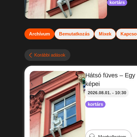
kortárs
Archívum
Bemutatkozás
Mixek
Kapcso
Korábbi adások
Hátsó füves – Egy e
képei
2026.08.01. - 10:30
kortárs
Meghallgatom