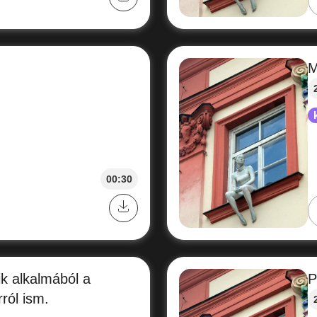
M
00:30
nik alkalmából a
P
rról ism.