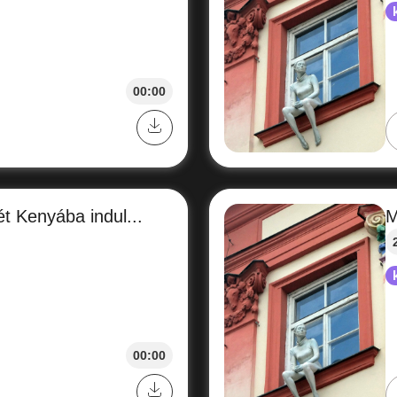
00:00
t Kenyába indul...
M
00:00