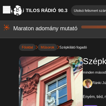
TILOS RÁDIÓ
90.3
Utolsó felismert szá
Maraton adomány mutató
Főoldal
Műsorok
Szépkilátó fogadó
Szépk
minden másodi
Ránki Jú
Enyém, tiéd, 