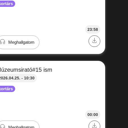
kortárs
23:58
Meghallgatom
úzeumsirató#15 ism
2026.04.25. - 10:30
kortárs
00:00
Meghallgatom