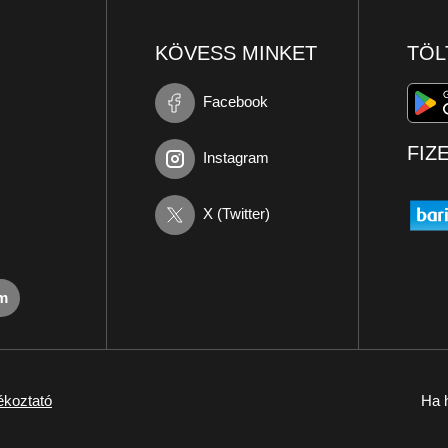
KÖVESS MINKET
TÖL
Facebook
FIZ
Instagram
X (Twitter)
om
ékoztató
Ha h