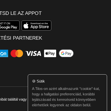
TSD LE AZ APPOT
ETÉSI PARTNEREK
🍪
Sütik
A Tilos-on azért alkalmazunk “cookie”-kat,
hogy a hallgatási preferenciáid, korábbi
ibát találtál vagy kérdésed van itt jelezd:
webmester@tilos.hu
lejátszásaid és kereséseid könnyebben
elérhetőek legyenek az oldalon belül.