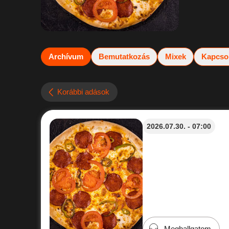
Archívum
Bemutatkozás
Mixek
Kapcso
Korábbi adások
2026.07.30. - 07:00
Meghallgatom