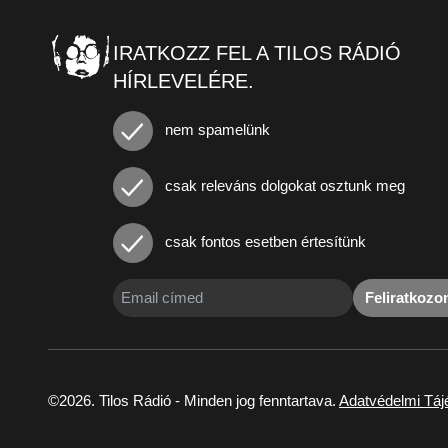
IRATKOZZ FEL A TILOS RÁDIÓ
HÍRLEVELÉRE.
nem spamelünk
csak releváns dolgokat osztunk meg
csak fontos esetben értesítünk
Feliratkoz
©2026. Tilos Rádió - Minden jog fenntartava.
Adatvédelmi Táj