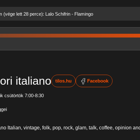
 (vége lett 28 perce): Lalo Schifrin - Flamingo
ri italiano
tilos.hu
Facebook
k csütörtök 7:00-8:30
ggei
ano Italian, vintage, folk, pop, rock, glam, talk, coffee, opinion a