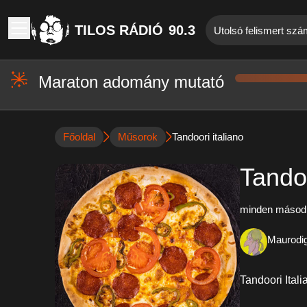
TILOS RÁDIÓ
90.3
Utolsó felismert szám
Maraton adomány mutató
Főoldal
Műsorok
Tandoori italiano
Tandoo
minden másodi
Maurodi
Tandoori Itali