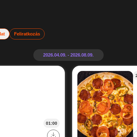
lat
Feliratkozás
01:00