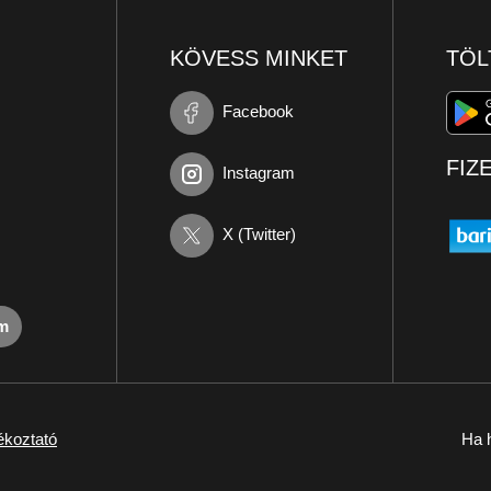
KÖVESS MINKET
TÖL
Facebook
FIZ
Instagram
X (Twitter)
om
ékoztató
Ha h