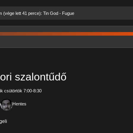
m (vége lett 41 perce): Tin God - Fugue
ori szalontűdő
k csütörtök 7:00-8:30
n
Hentes
geli