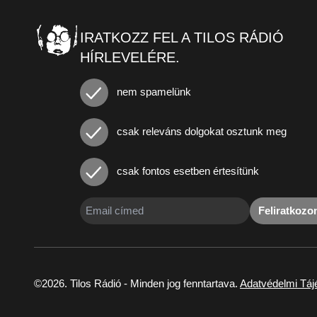
IRATKOZZ FEL A TILOS RÁDIÓ
HÍRLEVELÉRE.
nem spamelünk
csak releváns dolgokat osztunk meg
csak fontos esetben értesítünk
Feliratkoz
©2026. Tilos Rádió - Minden jog fenntartava.
Adatvédelmi Táj