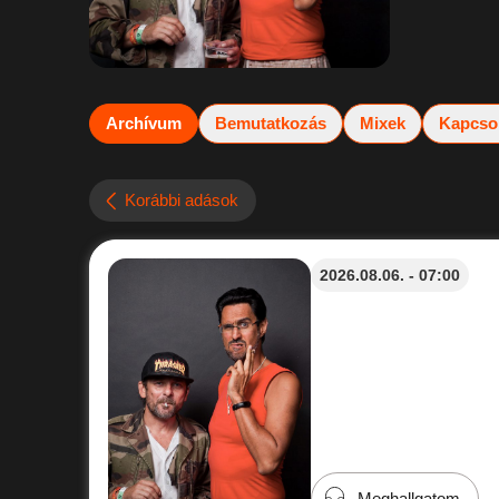
Archívum
Bemutatkozás
Mixek
Kapcso
Korábbi adások
2026.08.06. - 07:00
Meghallgatom