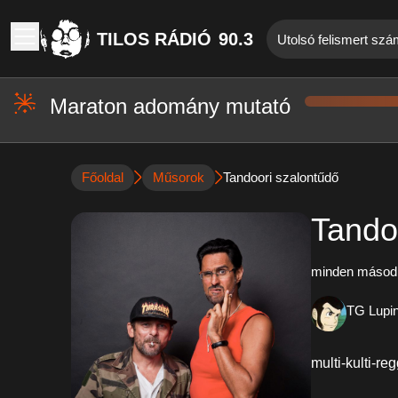
TILOS RÁDIÓ
90.3
Utolsó felismert szá
Maraton adomány mutató
Főoldal
Műsorok
Tandoori szalontűdő
Tando
minden másodi
TG Lupi
multi-kulti-reg