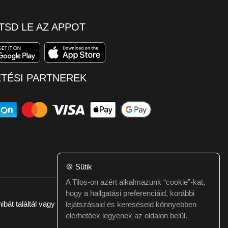
TSD LE AZ APPOT
ETÉSI PARTNEREK
🍪
Sütik
A Tilos-on azért alkalmazunk “cookie”-kat,
hogy a hallgatási preferenciáid, korábbi
ibát találtál vagy kérdésed van itt jelezd:
webmester@tilos.hu
lejátszásaid és kereséseid könnyebben
elérhetőek legyenek az oldalon belül.