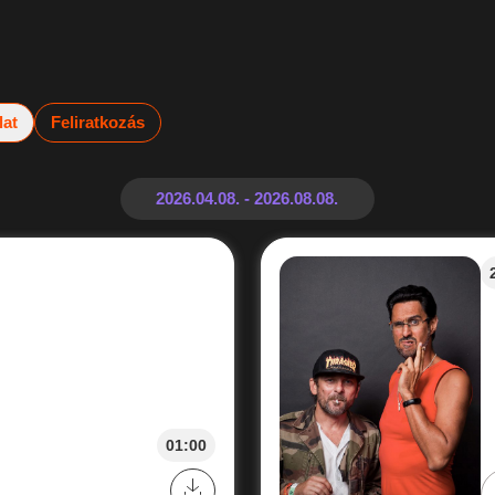
lat
Feliratkozás
01:00