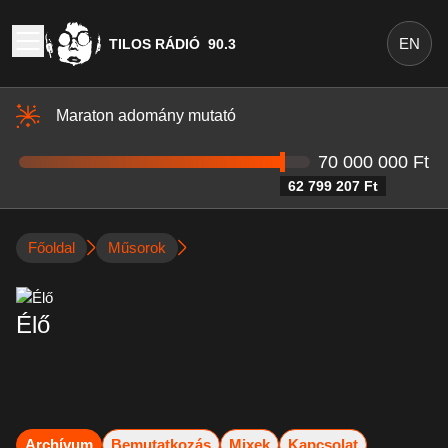
EN
TILOS RÁDIÓ
90.3
Maraton adomány mutató
70 000 000 Ft
62 799 207 Ft
Főoldal
Műsorok
Élő
Archívum
Bemutatkozás
Mixek
Kapcsolat