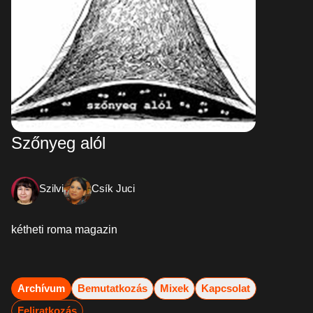
Szőnyeg alól
Szilvi
Csík Juci
kétheti roma magazin
Archívum
Bemutatkozás
Mixek
Kapcsolat
Feliratkozás