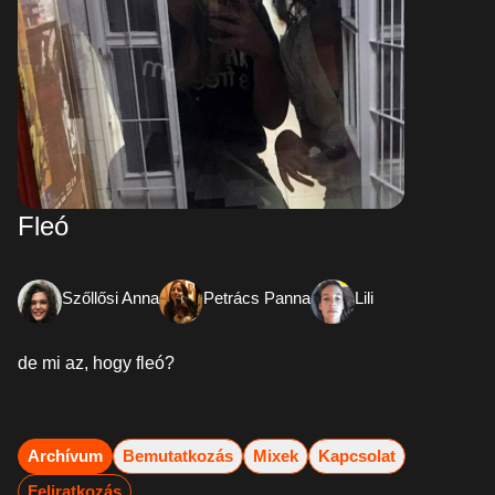
Fleó
Szőllősi Anna
Petrács Panna
Lili
de mi az, hogy fleó?
Archívum
Bemutatkozás
Mixek
Kapcsolat
Feliratkozás