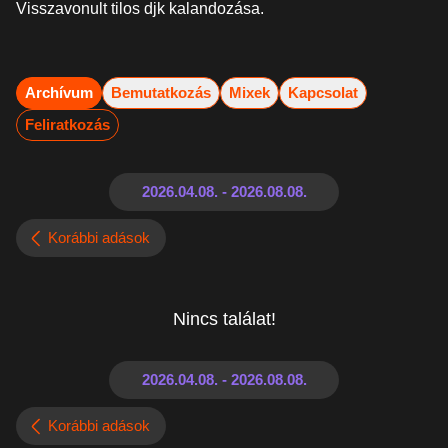
Visszavonult tilos djk kalandozása.
Archívum
Bemutatkozás
Mixek
Kapcsolat
Feliratkozás
Korábbi adások
Nincs találat!
Korábbi adások