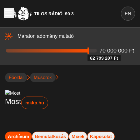
EN
TILOS RÁDIÓ
90.3
Maraton adomány mutató
70 000 000 Ft
62 799 207 Ft
Főoldal
Műsorok
Most
mkkp.hu
Archívum
Bemutatkozás
Mixek
Kapcsolat