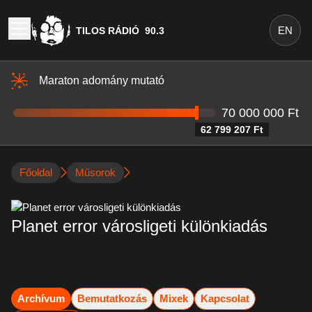
EN
TILOS RÁDIÓ
90.3
Maraton adomány mutató
70 000 000 Ft
62 799 207 Ft
Főoldal
Műsorok
Planet error városligeti különkiadás
Archívum
Bemutatkozás
Mixek
Kapcsolat