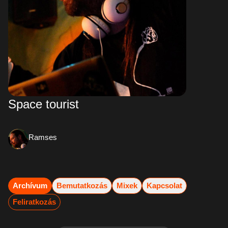
Space tourist
Ramses
Archívum
Bemutatkozás
Mixek
Kapcsolat
Feliratkozás