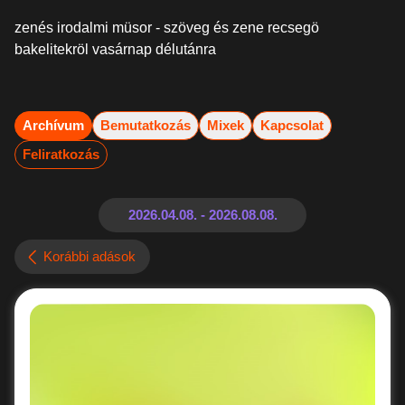
zenés irodalmi müsor - szöveg és zene recsegö
bakelitekröl vasárnap délutánra
Archívum
Bemutatkozás
Mixek
Kapcsolat
Feliratkozás
Korábbi adások