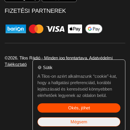
FIZETÉSI PARTNEREK
©2026. Tilos Rádió - Minden jog fenntartava.
Adatvédelmi
Tájékoztató
🍪
Sütik
A Tilos-on azért alkalmazunk “cookie”-kat,
Ha hibát találtál vagy kérdésed van itt jelezd:
hogy a hallgatási preferenciáid, korábbi
webmester@tilos.hu
lejátszásaid és kereséseid könnyebben
elérhetőek legyenek az oldalon belül.
Okés, jöhet
Mégsem