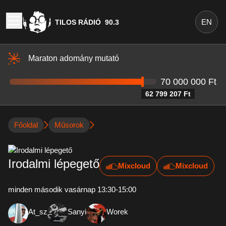
EN
TILOS RÁDIÓ
90.3
Maraton adomány mutató
70 000 000 Ft
62 799 207 Ft
Főoldal
Műsorok
Irodalmi lépegető
Mixcloud
Mixcloud
minden második vasárnap 13:30-15:00
At_sz
Sanyi
Worek