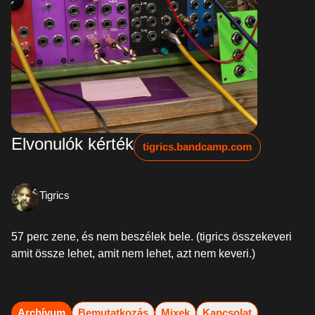
Elvonulók kérték
tigrics.bandcamp.com
Tigrics
57 perc zene, és nem beszélek bele. (tigrics összekeveri
amit össze lehet, amit nem lehet, azt nem keveri.)
Archívum
Bemutatkozás
Mixek
Kapcsolat