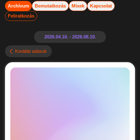
Archívum
Bemutatkozás
Mixek
Kapcsolat
Feliratkozás
Korábbi adások