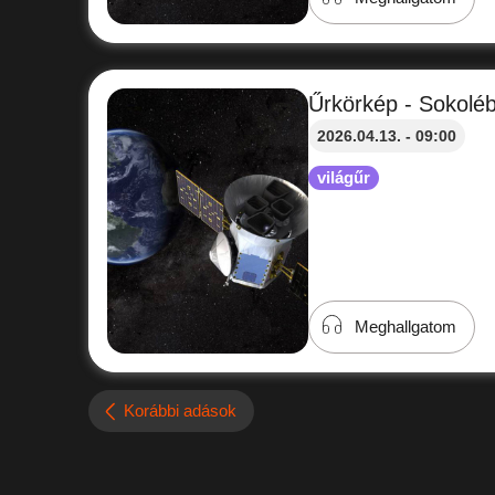
Űrkörkép - Sokolé
2026.04.13. - 09:00
világűr
Meghallgatom
Korábbi adások