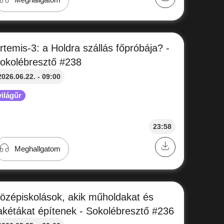
rtemis-3: a Holdra szállás főpróbája? -
okolébresztő #238
2026.06.22. - 09:00
világűr
23:58
Meghallgatom
özépiskolások, akik műholdakat és
akétákat építenek - Sokolébresztő #236