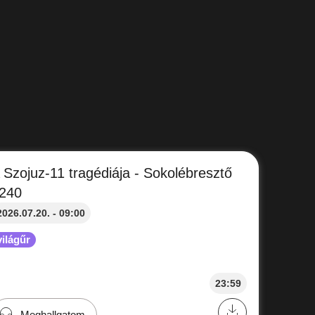
 Szojuz-11 tragédiája - Sokolébresztő
240
2026.07.20. - 09:00
világűr
23:59
Meghallgatom