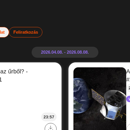
lat
Feliratkozás
az űrből? -
A
1
#
23:57