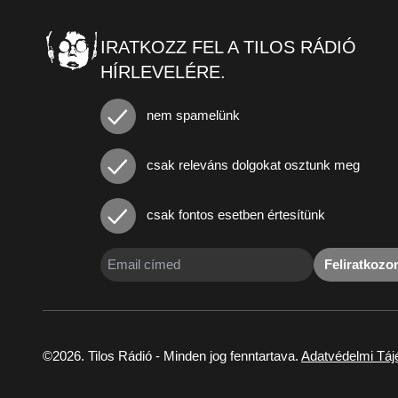
IRATKOZZ FEL A TILOS RÁDIÓ
HÍRLEVELÉRE.
nem spamelünk
csak releváns dolgokat osztunk meg
csak fontos esetben értesítünk
Feliratkoz
©2026. Tilos Rádió - Minden jog fenntartava.
Adatvédelmi Táj