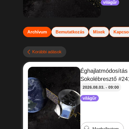
világűr
Archívum
Bemutatkozás
Mixek
Kapcso
Korábbi adások
Éghajlatmódosítás 
Sokolébresztő #24
2026.08.03. - 09:00
világűr
Meghallgatom