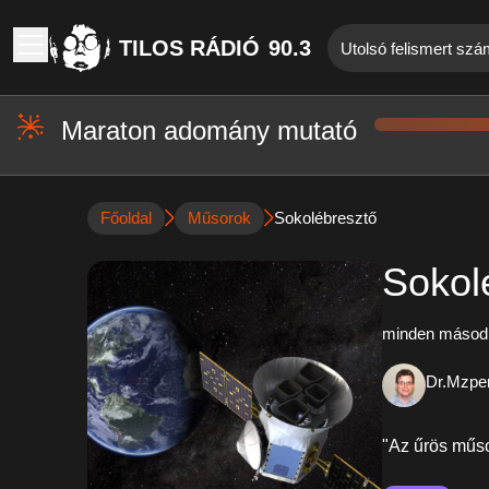
TILOS RÁDIÓ
90.3
Utolsó felismert szám
Maraton adomány mutató
Főoldal
Műsorok
Sokolébresztő
Sokol
minden másodi
Dr.Mzper
"Az űrös műs