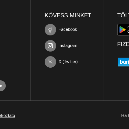
KÖVESS MINKET
TÖL
Facebook
FIZ
Instagram
X (Twitter)
om
ékoztató
Ha h