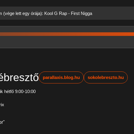
 (vége lett egy órája): Kool G Rap - First Nigga
ébresztő
parallaxis.blog.hu
sokolebreszto.hu
k hétfő 9:00-10:00
ix
or"