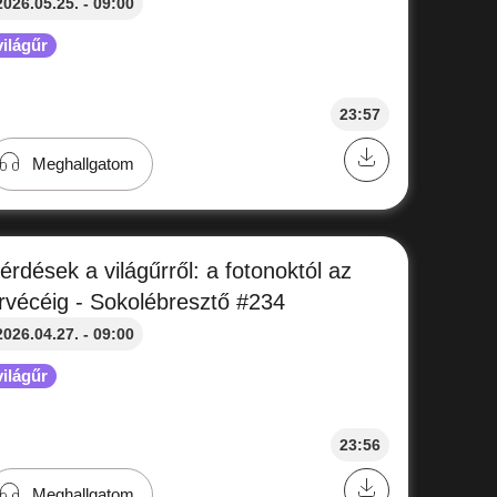
2026.05.25. - 09:00
világűr
23:57
Meghallgatom
érdések a világűrről: a fotonoktól az
rvécéig - Sokolébresztő #234
2026.04.27. - 09:00
világűr
23:56
Meghallgatom