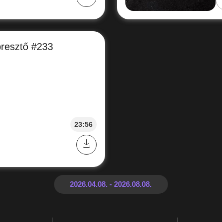
bresztő #233
23:56