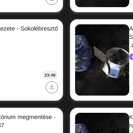
ezete - Sokolébresztő
A
S
23:48
atórium megmentése -
K
37
r