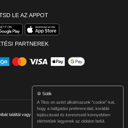
TSD LE AZ APPOT
ETÉSI PARTNEREK
🍪
Sütik
A Tilos-on azért alkalmazunk “cookie”-kat,
hogy a hallgatási preferenciáid, korábbi
ibát találtál vagy kérdésed van itt jelezd:
webmester@tilos.hu
lejátszásaid és kereséseid könnyebben
elérhetőek legyenek az oldalon belül.