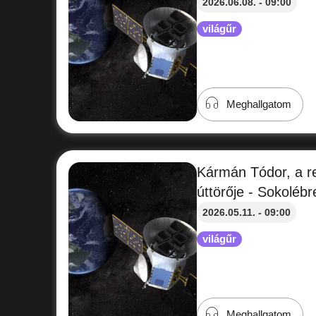
2026.06.08. - 09:00
világűr
Meghallgatom
Kármán Tódor, a r
úttörője - Sokoléb
2026.05.11. - 09:00
világűr
Meghallgatom