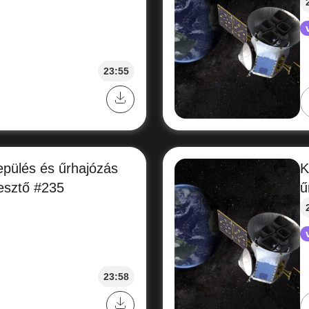
23:55
epülés és űrhajózás
K
resztő #235
ű
23:58