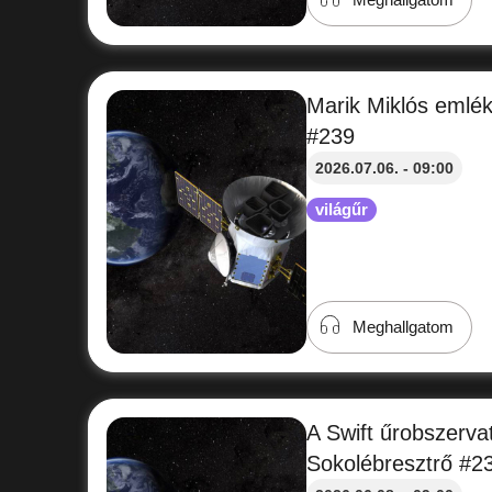
Marik Miklós emlék
#239
2026.07.06. - 09:00
világűr
Meghallgatom
A Swift űrobszerv
Sokolébresztrő #2