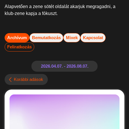
Alapvetően a zene sötét oldalát akarjuk megragadni, a
klub-zene kapja a fókuszt.
Archívum
Bemutatkozás
Mixek
Kapcsolat
Feliratkozás
Korábbi adások