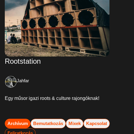
Rootstation
Jahfar
Egy műsor igazi roots & culture rajongóknak!
Archívum
Bemutatkozás
Mixek
Kapcsolat
Feliratkozás