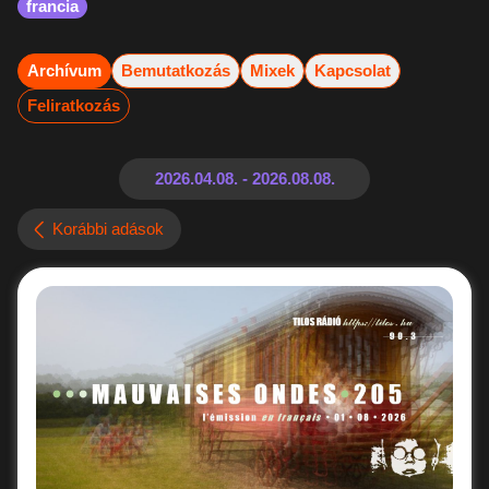
francia
Archívum
Bemutatkozás
Mixek
Kapcsolat
Feliratkozás
Korábbi adások