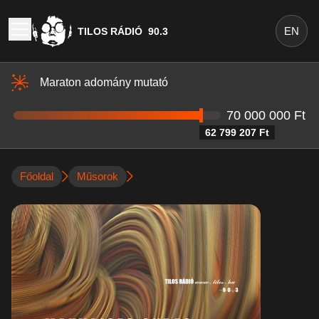
EN
TILOS RÁDIÓ
90.3
Maraton adomány mutató
70 000 000 Ft
62 799 207 Ft
Főoldal
Műsorok