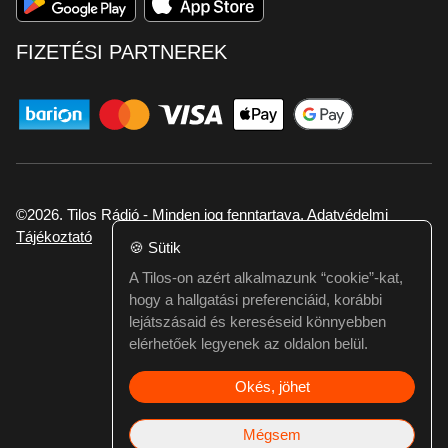
FIZETÉSI PARTNEREK
©2026. Tilos Rádió - Minden jog fenntartava.
Adatvédelmi
Tájékoztató
🍪
Sütik
A Tilos-on azért alkalmazunk “cookie”-kat,
Ha hibát találtál vagy kérdésed van itt jelezd:
hogy a hallgatási preferenciáid, korábbi
webmester@tilos.hu
lejátszásaid és kereséseid könnyebben
elérhetőek legyenek az oldalon belül.
Okés, jöhet
Mégsem