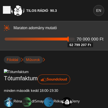
EN
TILOS RÁDIÓ
90.3
Maraton adomány mutató
70 000 000 Ft
62 799 207 Ft
Főoldal
Műsorok
Tótumfaktum
Soundcloud
minden második kedd 18:00-19:30
Réna
dISmay
Réka
Jerry