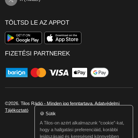
TÖLTSD LE AZ APPOT
FIZETÉSI PARTNEREK
©2026. Tilos Rádió - Minden jog fenntartava.
Adatvédelmi
Tájékoztató
🍪
Sütik
A Tilos-on azért alkalmazunk “cookie”-kat,
Ha hibát találtál vagy kérdésed van itt jelezd:
hogy a hallgatási preferenciáid, korábbi
webmester@tilos.hu
lejátszásaid és kereséseid könnyebben