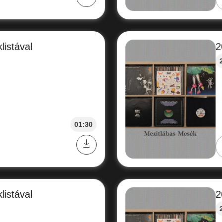
listával
2
01:30
listával
2