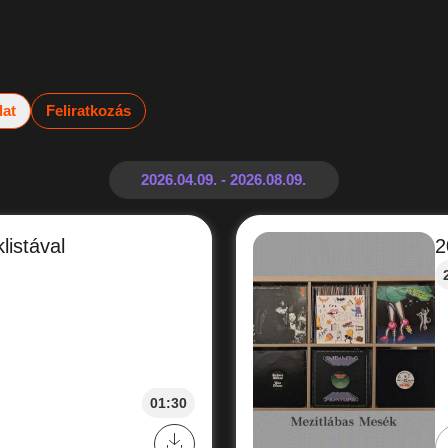
lat
Feliratkozás
listával
2
01:30