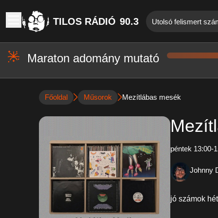
TILOS RÁDIÓ
90.3
Utolsó felismert sz
Maraton adomány mutató
Főoldal
Műsorok
Mezítlábas mesék
Mezít
péntek 13:00-1
Johnny 
jó számok hétr