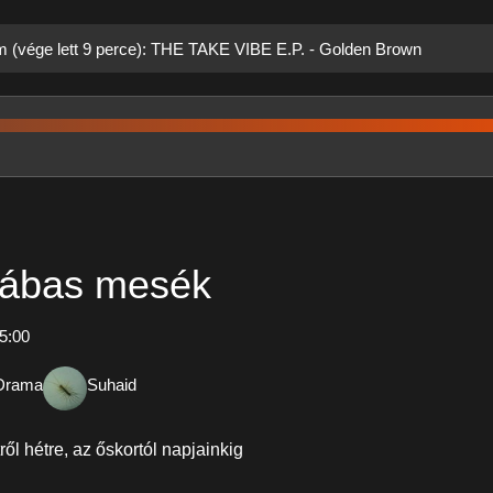
ám (vége lett 9 perce): THE TAKE VIBE E.P. - Golden Brown
lábas mesék
5:00
Drama
Suhaid
ől hétre, az őskortól napjainkig