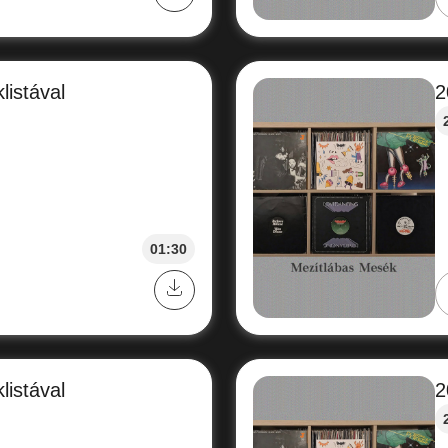
listával
2
01:30
listával
2