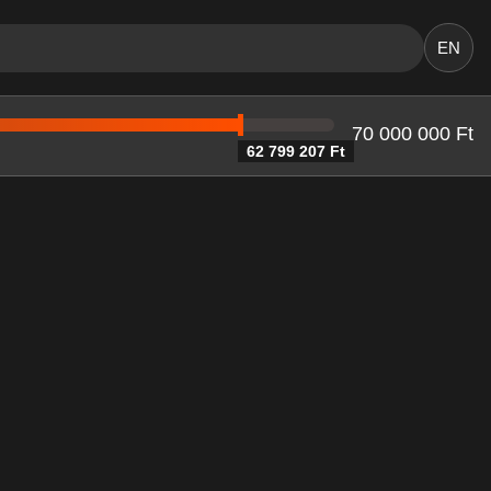
EN
70 000 000 Ft
62 799 207 Ft