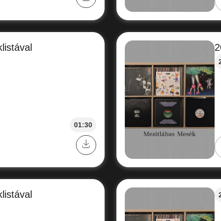
listával
2
01:30
listával