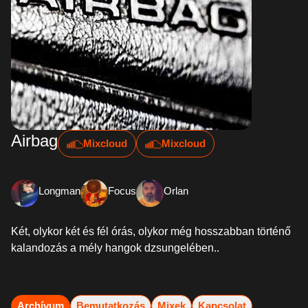
Airbag
Mixcloud
Mixcloud
Longman
Focus
Orlan
Két, olykor két és fél órás, olykor még hosszabban történő
kalandozás a mély hangok dzsungelében..
Archívum
Bemutatkozás
Mixek
Kapcsolat