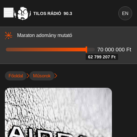
EN
TILOS RÁDIÓ
90.3
Maraton adomány mutató
70 000 000 Ft
62 799 207 Ft
Főoldal
Műsorok