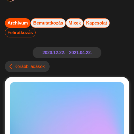
Archívum
Bemutatkozás
Mixek
Kapcsolat
Feliratkozás
Korábbi adások