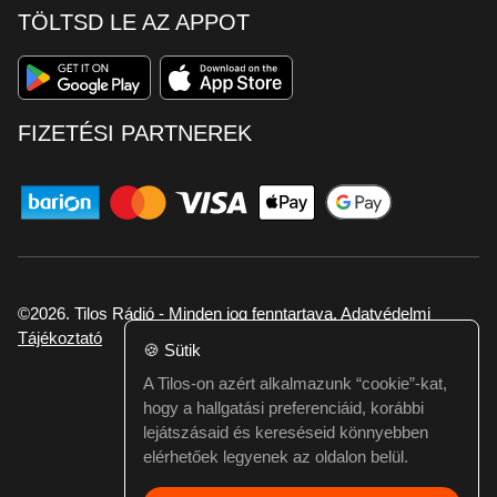
TÖLTSD LE AZ APPOT
FIZETÉSI PARTNEREK
©2026. Tilos Rádió - Minden jog fenntartava.
Adatvédelmi
Tájékoztató
🍪
Sütik
A Tilos-on azért alkalmazunk “cookie”-kat,
Ha hibát találtál vagy kérdésed van itt jelezd:
hogy a hallgatási preferenciáid, korábbi
webmester@tilos.hu
lejátszásaid és kereséseid könnyebben
elérhetőek legyenek az oldalon belül.