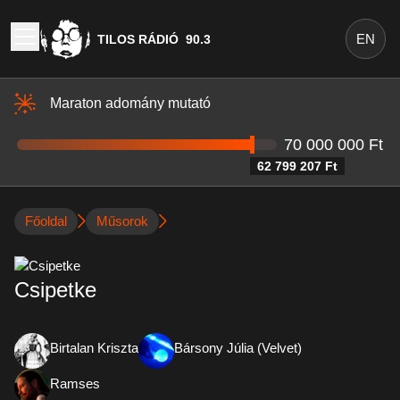
EN
TILOS RÁDIÓ
90.3
Maraton adomány mutató
70 000 000 Ft
62 799 207 Ft
Főoldal
Műsorok
Csipetke
Birtalan Kriszta
Bársony Júlia (Velvet)
Ramses