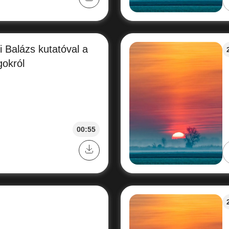
i Balázs kutatóval a
gokról
00:55