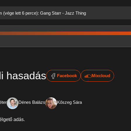
m (vége lett 6 perce): Gang Starr - Jazz Thing
li hasadás
Facebook
Mixcloud
éter
Dénes Balázs
Kőszeg Sára
élgető adás.