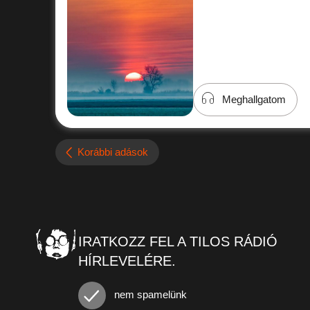
Meghallgatom
Korábbi adások
IRATKOZZ FEL A TILOS RÁDIÓ
HÍRLEVELÉRE.
nem spamelünk