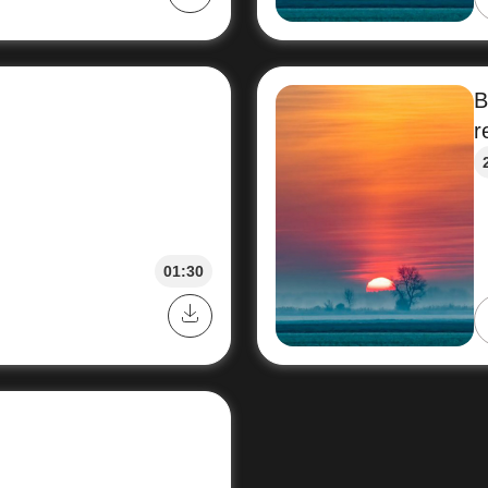
B
r
01:30