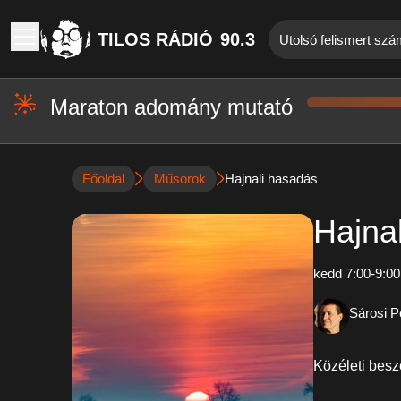
TILOS RÁDIÓ
90.3
Utolsó felismert szá
Maraton adomány mutató
Főoldal
Műsorok
Hajnali hasadás
Hajna
kedd 7:00-9:00
Sárosi P
Közéleti besz