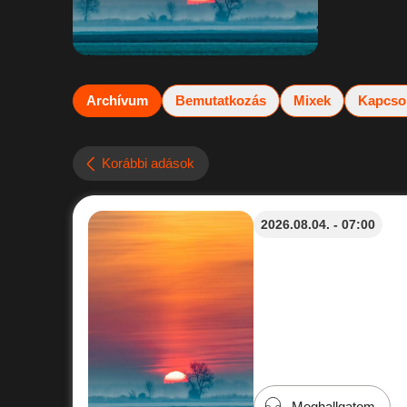
Archívum
Bemutatkozás
Mixek
Kapcso
Korábbi adások
2026.08.04. - 07:00
Meghallgatom