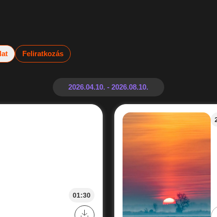
lat
Feliratkozás
01:30