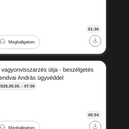
01:30
Meghallgatom
 vagyonvisszarzés útja - beszélgetés
endvai András ügyvéddel
2026.05.05. - 07:00
00:54
Meghallgatom