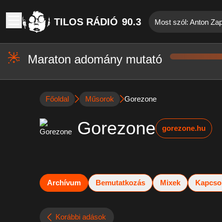
TILOS RÁDIÓ
90.3
Most szól: Anton Za
Maraton adomány mutató
Főoldal
Műsorok
Gorezone
Gorezone
gorezone.hu
Archívum
Bemutatkozás
Mixek
Kapcso
Korábbi adások