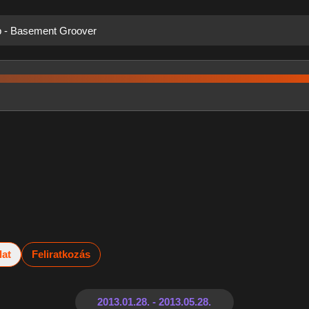
p - Basement Groover
lat
Feliratkozás