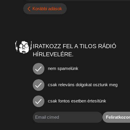
Korábbi adások
IRATKOZZ FEL A TILOS RÁDIÓ
HÍRLEVELÉRE.
nem spamelünk
csak releváns dolgokat osztunk meg
csak fontos esetben értesítünk
Feliratkoz