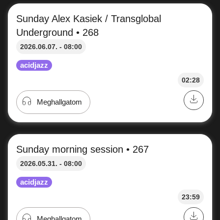
acidjazz
23:59
Meghallgatom
Sunday morning session • 269
2026.06.14. - 08:00
acidjazz
23:55
Meghallgatom
Sunday Alex Kasiek / Transglobal