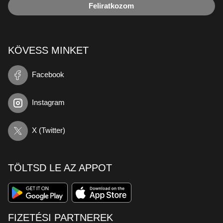
acidjazz
23:59
Meghallgatom
Sunday morning session • 261
2026.04.19. - 08:00
acidjazz
23:59
Meghallgatom
Sunday morning session • 260