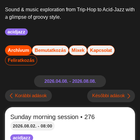
Sound & music exploration from Trip-Hop to Acid-Jazz with
a glimpse of groovy style.
acidjazz
Archívum
Bemutatkozás
Mixek
Kapcsolat
Feliratkozás
Korábbi adások
Későbbi adások
Sunday morning session • 276
2026.08.02. - 08:00
acidjazz