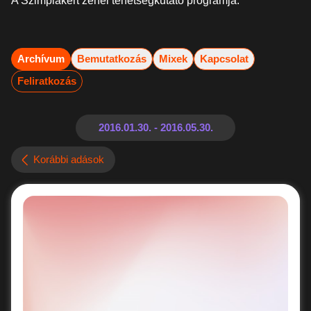
A Szimplakert zenei tehetségkutató programja.
Archívum
Bemutatkozás
Mixek
Kapcsolat
Feliratkozás
Korábbi adások