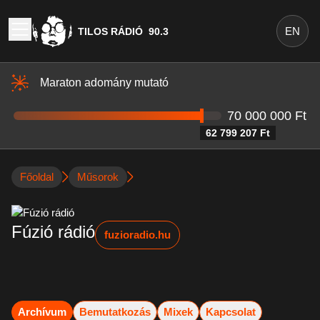
EN
TILOS RÁDIÓ
90.3
Maraton adomány mutató
70 000 000 Ft
62 799 207 Ft
Főoldal
Műsorok
Fúzió rádió
fuzioradio.hu
Archívum
Bemutatkozás
Mixek
Kapcsolat