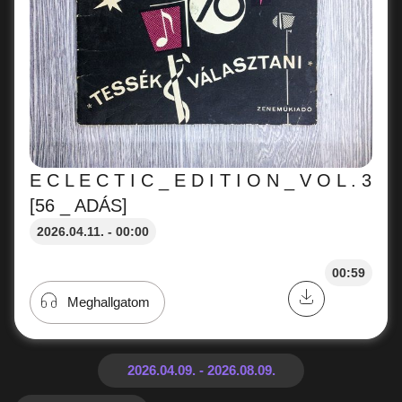
E C L E C T I C _ E D I T I O N _ V O L . 3
[56 _ ADÁS]
2026.04.11. - 00:00
00:59
Meghallgatom