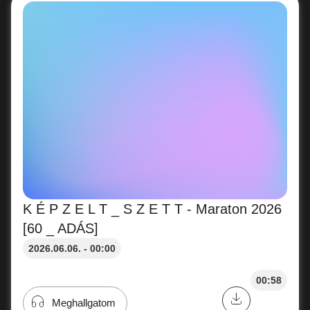
K É P Z E L T _ S Z E T T - Maraton 2026
[60 _ ADÁS]
2026.06.06. - 00:00
00:58
Meghallgatom