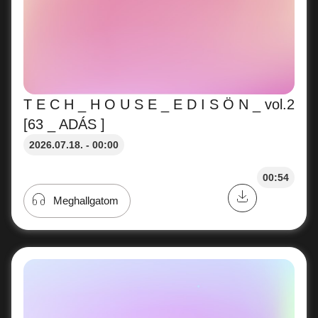
T E C H _ H O U S E _ E D I S Ö N _ vol.2
[63 _ ADÁS ]
2026.07.18. - 00:00
00:54
Meghallgatom