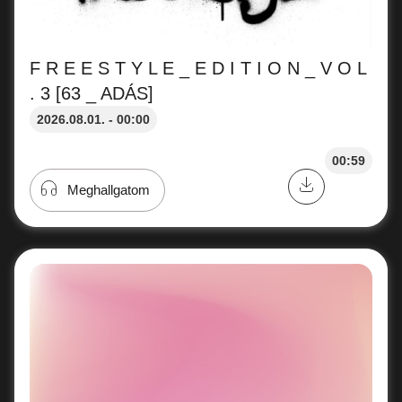
F R E E S T Y L E _ E D I T I O N _ V O L
. 3 [63 _ ADÁS]
2026.08.01. - 00:00
00:59
Meghallgatom