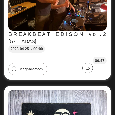
B R E A K B E A T _ E D I S Ö N _ v o l . 2
[57 _ ADÁS]
2026.04.25. - 00:00
00:57
Meghallgatom