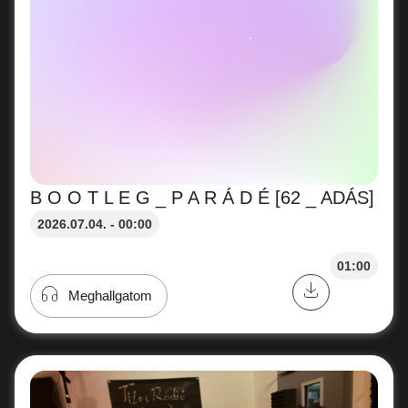
B O O T L E G _ P A R Á D É [62 _ ADÁS]
2026.07.04. - 00:00
01:00
Meghallgatom