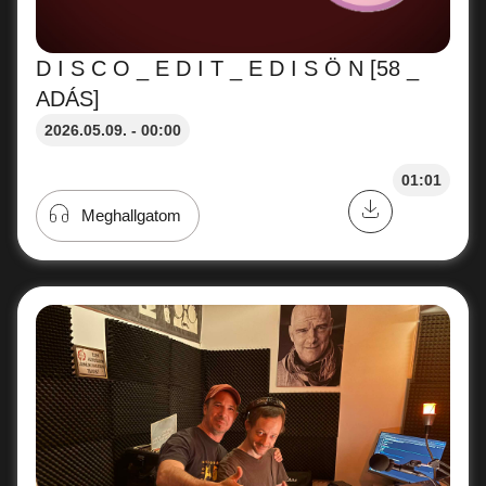
D I S C O _ E D I T _ E D I S Ö N [58 _
ADÁS]
2026.05.09. - 00:00
01:01
Meghallgatom