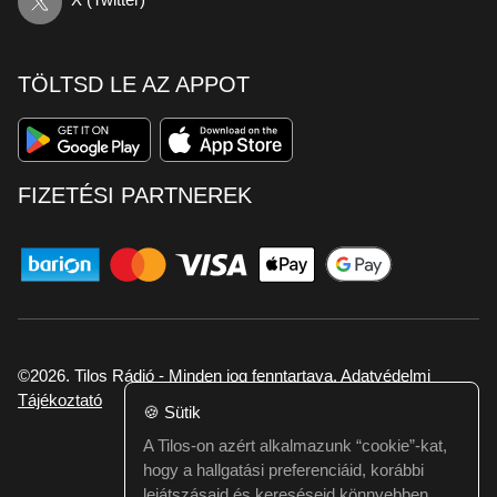
TÖLTSD LE AZ APPOT
FIZETÉSI PARTNEREK
©2026. Tilos Rádió - Minden jog fenntartava.
Adatvédelmi
Tájékoztató
🍪
Sütik
A Tilos-on azért alkalmazunk “cookie”-kat,
Ha hibát találtál vagy kérdésed van itt jelezd:
hogy a hallgatási preferenciáid, korábbi
webmester@tilos.hu
lejátszásaid és kereséseid könnyebben