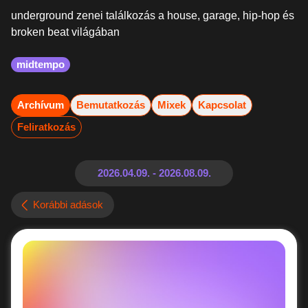
underground zenei találkozás a house, garage, hip-hop és
broken beat világában
midtempo
Archívum
Bemutatkozás
Mixek
Kapcsolat
Feliratkozás
Korábbi adások