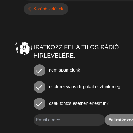
Korábbi adások
IRATKOZZ FEL A TILOS RÁDIÓ
HÍRLEVELÉRE.
nem spamelünk
csak releváns dolgokat osztunk meg
csak fontos esetben értesítünk
Feliratkoz