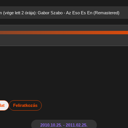
m (vége lett 2 órája): Gabor Szabo - Az Eso Es En (Remastered)
lat
Feliratkozás