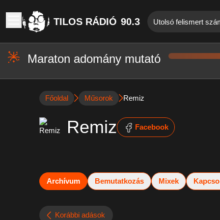
TILOS RÁDIÓ
90.3
Utolsó felismert szá
Maraton adomány mutató
Főoldal
Műsorok
Remiz
Remiz
Facebook
Archívum
Bemutatkozás
Mixek
Kapcso
Korábbi adások