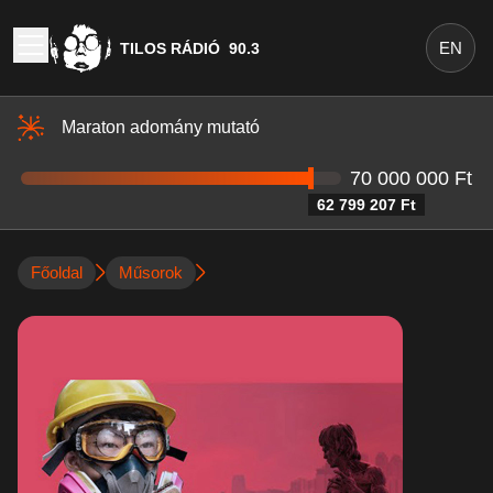
EN
TILOS RÁDIÓ
90.3
Maraton adomány mutató
70 000 000 Ft
62 799 207 Ft
Főoldal
Műsorok