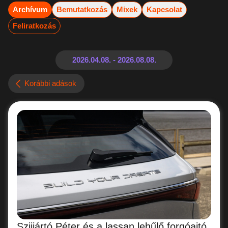
Archívum
Bemutatkozás
Mixek
Kapcsolat
Feliratkozás
Korábbi adások
Szijjártó Péter és a lassan lehűlő forgóajtó