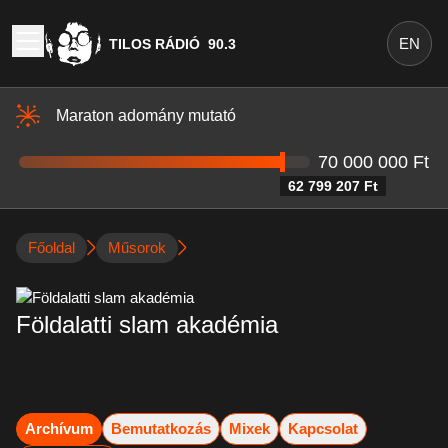
EN
TILOS RÁDIÓ
90.3
Maraton adomány mutató
70 000 000 Ft
62 799 207 Ft
Főoldal
Műsorok
Földalatti slam akadémia
Archívum
Bemutatkozás
Mixek
Kapcsolat