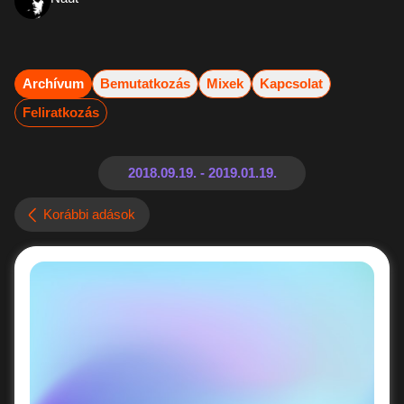
Archívum
Bemutatkozás
Mixek
Kapcsolat
Feliratkozás
Korábbi adások