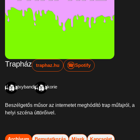
Trapház
traphaz.hu
Spotify
txybandi
korie
Beszélgetős műsor az internetet meghódító trap műfajról, a
helyi szcéna úttörőivel.
Archívum
Bemutatkozás
Mixek
Kapcsolat