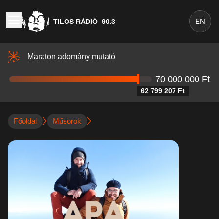
EN
TILOS RÁDIÓ
90.3
Maraton adomány mutató
70 000 000 Ft
62 799 207 Ft
Főoldal
Műsorok