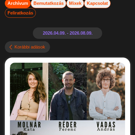
Archívum
Bemutatkozás
Mixek
Kapcsolat
Feliratkozás
Korábbi adások