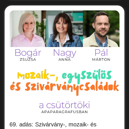
69. adás: Szivárvány-, mozaik- és