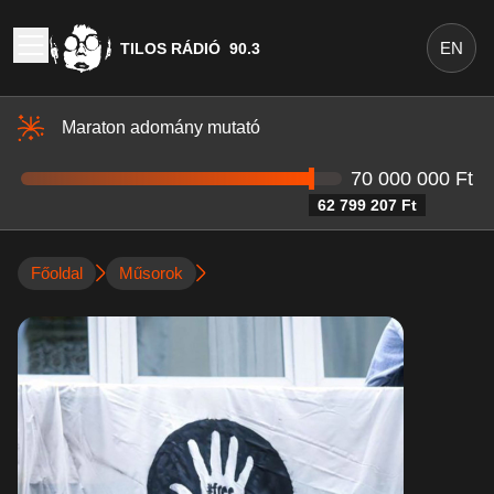
EN
TILOS RÁDIÓ
90.3
Maraton adomány mutató
70 000 000 Ft
62 799 207 Ft
Főoldal
Műsorok