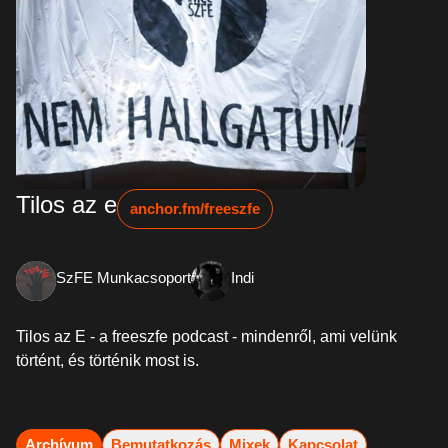
Tilos az e
anchor.fm/freeszfe
SzFE Munkacsoport
Indi
Tilos az E - a freeszfe podcast - mindenről, ami velünk
történt, és történik most is.
Archívum
Bemutatkozás
Mixek
Kapcsolat