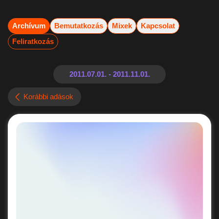
Archívum
Bemutatkozás
Mixek
Kapcsolat
Feliratkozás
Korábbi adások