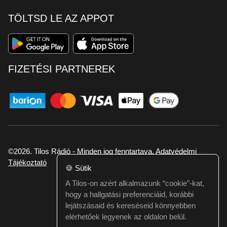
TÖLTSD LE AZ APPOT
FIZETÉSI PARTNEREK
©2026. Tilos Rádió - Minden jog fenntartava.
Adatvédelmi
Tájékoztató
🍪
Sütik
A Tilos-on azért alkalmazunk “cookie”-kat,
Ha hibát találtál vagy kérdésed van itt jelezd:
hogy a hallgatási preferenciáid, korábbi
webmester@tilos.hu
lejátszásaid és kereséseid könnyebben
elérhetőek legyenek az oldalon belül.