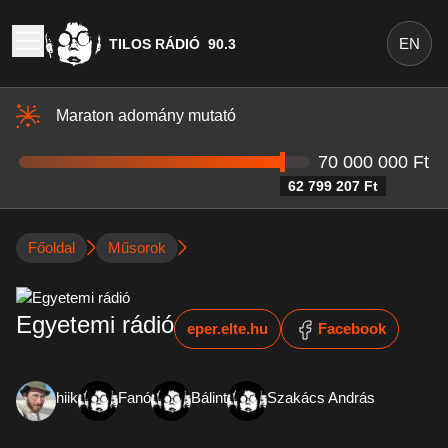
EN
TILOS RÁDIÓ
90.3
Maraton adomány mutató
70 000 000 Ft
62 799 207 Ft
Főoldal
Műsorok
Egyetemi rádió
eper.elte.hu
Facebook
hiik
Fanó
Bálint
Szakács András