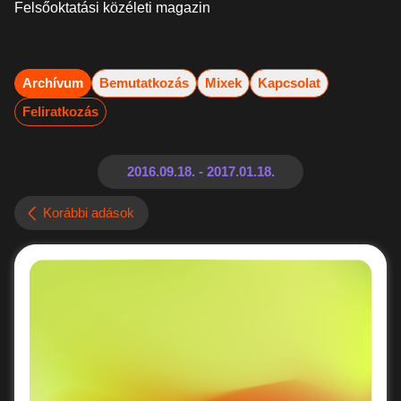
Felsőoktatási közéleti magazin
Archívum
Bemutatkozás
Mixek
Kapcsolat
Feliratkozás
Korábbi adások